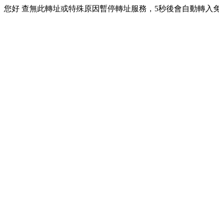
您好 查無此轉址或特殊原因暫停轉址服務，5秒後會自動轉入